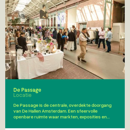
De Passage
Locatie
De Passage is de centrale, overdekte doorgang
van De Hallen Amsterdam. Een sfeervolle
openbare ruimte waar markten, exposities en
culturele evenementen samenkomen