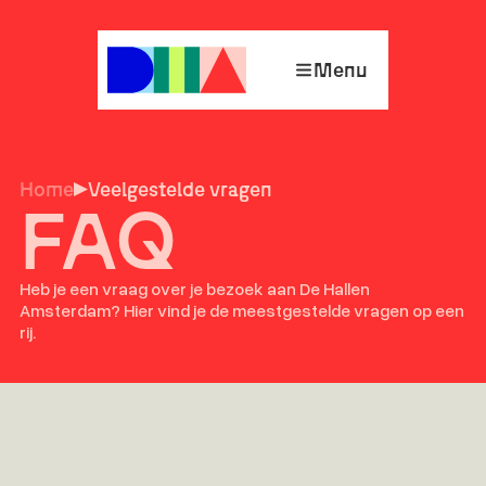
Menu
Home
Veelgestelde vragen
FAQ
Heb je een vraag over je bezoek aan De Hallen
Amsterdam? Hier vind je de meestgestelde vragen op een
rij.