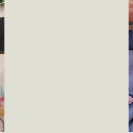
Deze week beleven Jan Klaassen en Katrijn weer de
gekste avonturen! Kom jij ook kijken naar de
poppenkastvoorstelling?