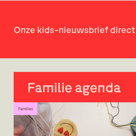
Onze kids-nieuwsbrief direct 
Familie agenda
Families