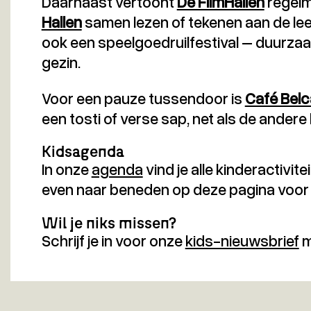
Daarnaast vertoont
De FilmHallen
regelma
Hallen
samen lezen of tekenen aan de leest
ook een speelgoedruilfestival – duurzaam
gezin.
Voor een pauze tussendoor is
Café Bel
een tosti of verse sap, net als de andere 
Kidsagenda
In onze
agenda
vind je alle kinderactivitei
even naar beneden op deze pagina voor
Wil je niks missen?
Schrijf je in voor onze
kids-nieuwsbrief
m