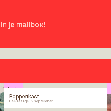
in je mailbox!
Families
Poppenkast
De Passage
,
2 september