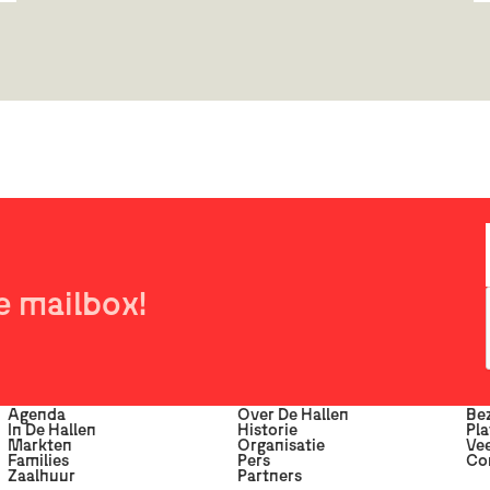
e mailbox!
Agenda
Over De Hallen
Be
In De Hallen
Historie
Pla
Markten
Organisatie
Vee
Families
Pers
Co
Zaalhuur
Partners