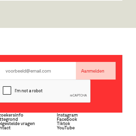
Wondere Woensdagen Workshops
5+ - Motherhood Amsterdam
De Passage
,
9 september
Tussen 13:00 en 15:30 uur verandert De Passage in een
plek vol fantasie, knutselplezier en avontuur. En het
mooiste: deelname is helemaal gratis! Leeftijd 5+
Aanmelden
zoekersinfo
Instagram
ttegrond
Facebook
lgestelde vragen
Tiktok
ntact
YouTube