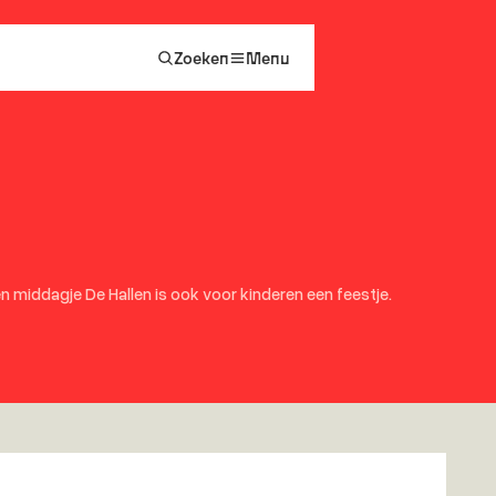
Zoeken
Menu
n middagje De Hallen is ook voor kinderen een feestje.