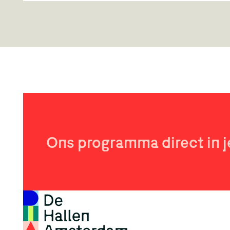
Wondere Woensdagen Workshops
5+ - Motherhood Amsterdam
De Passage
,
26 augustus
Tussen 13:00 en 15:30 uur verandert De Passage in een
plek vol fantasie, knutselplezier en avontuur. En het
mooiste: deelname is helemaal gratis! Leeftijd 5+
Ons programma direct in j