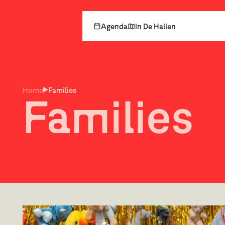
Agenda
In De Hallen
Home
Families
Families