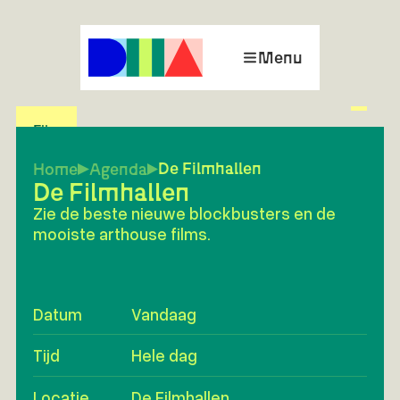
Menu
Film
De Filmhallen
Home
Agenda
De Filmhallen
Zie de beste nieuwe blockbusters en de
mooiste arthouse films.
Datum
Vandaag
Tijd
Hele dag
Locatie
De Filmhallen