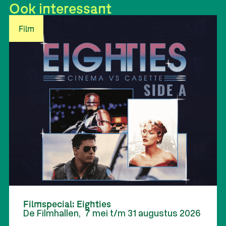
Ook interessant
Film
Filmspecial: Eighties
De Filmhallen
,
7 mei t/m 31 augustus 2026