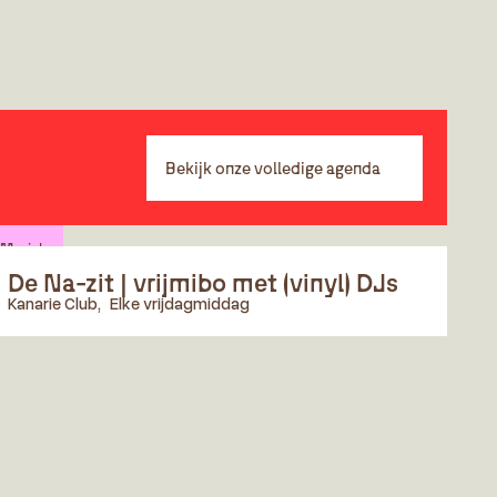
Bekijk onze volledige agenda
Muziek
De Na-zit | vrijmibo met (vinyl) DJs
Kanarie Club
,
Elke vrijdagmiddag
Vrijmibo in Kanarie Club! Verwacht diepe grooves, warme
platen en een avond vol lekkere borrels en smakelijke
happen.⁠