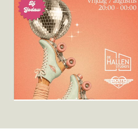
Roller Disco!
De Hallen Studio's
,
7 augustus
Of je nu al jaren soepel over de skatevloer rolt of voor