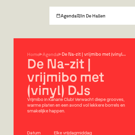
Agenda
In De Hallen
De Na-zit | vrijmibo met (vinyl)
Home
Agenda
De Na-zit |
DJs
vrijmibo met
(vinyl) DJs
Vrijmibo in Kanarie Club! Verwacht diepe grooves,
warme platen en een avond vol lekkere borrels en
smakelijke happen.⁠
Datum
Elke vrijdagmiddag