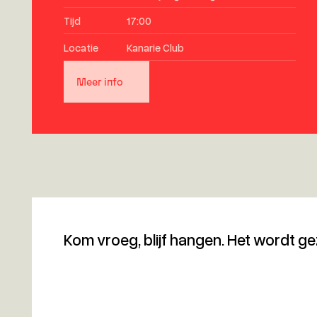
Tijd
17:00
Locatie
Kanarie Club
Meer info
Kom vroeg, blijf hangen. Het wordt gez