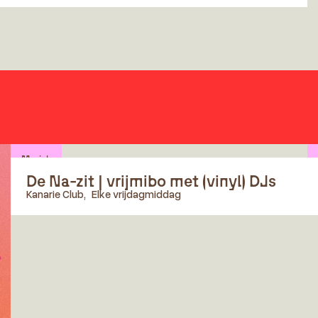
Muziek
De Na-zit | vrijmibo met (vinyl) DJs
Kanarie Club
,
Elke vrijdagmiddag
Vrijmibo in Kanarie Club! Verwacht diepe grooves, warme
platen en een avond vol lekkere borrels en smakelijke
happen.⁠