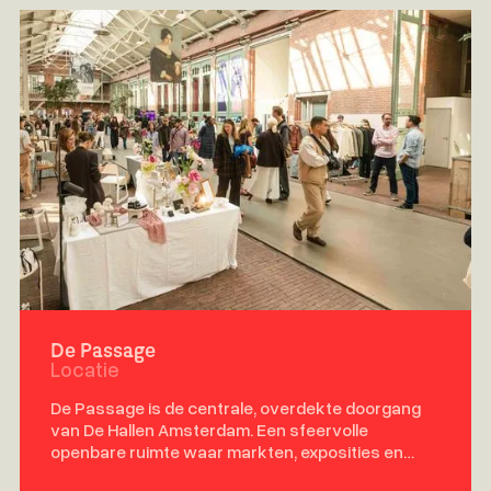
De Passage
Locatie
De Passage is de centrale, overdekte doorgang
van De Hallen Amsterdam. Een sfeervolle
openbare ruimte waar markten, exposities en
culturele evenementen samenkomen