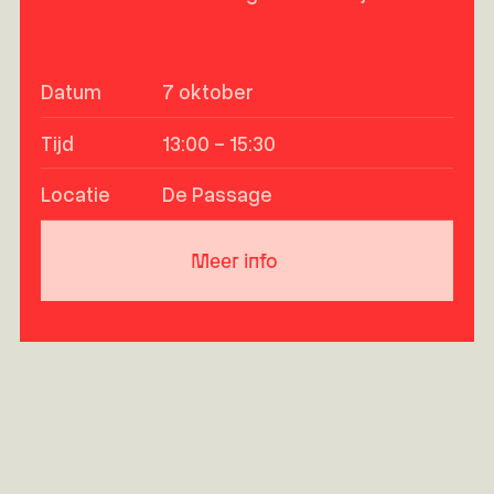
Datum
7 oktober
Tijd
13:00 - 15:30
Locatie
De Passage
Meer info