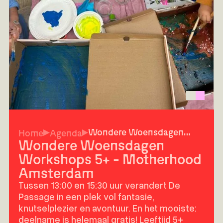
Wondere Woensdagen
Home
Agenda
Workshops 5+ -
Wondere Woensdagen
Motherhood Amsterdam
Workshops 5+ - Motherhood
Amsterdam
Tussen 13:00 en 15:30 uur verandert De
Passage in een plek vol fantasie,
knutselplezier en avontuur. En het mooiste:
deelname is helemaal gratis! Leeftijd 5+