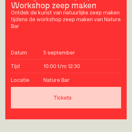
Workshop zeep maken
Ontdek de kunst van natuurlijke zeep maken
tijdens de workshop zeep maken van Nature
Bar
Datum
5 september
Tijd
10:00 t/m 12:30
Locatie
Nature Bar
Tickets