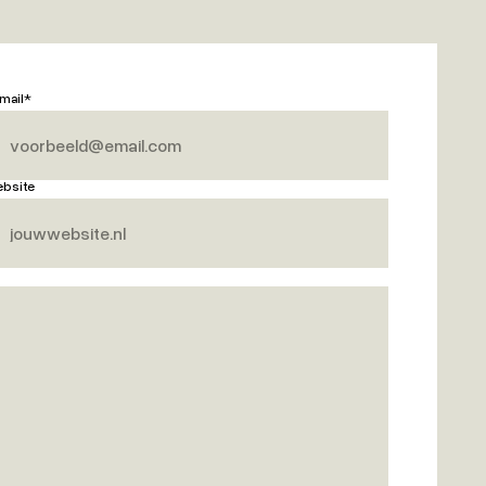
mail*
bsite