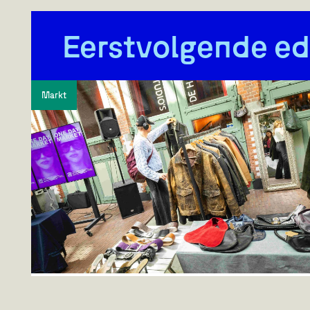
Eerstvolgende ed
Markt
One Day Market
De Passage
,
3 & 4 oktober 2026