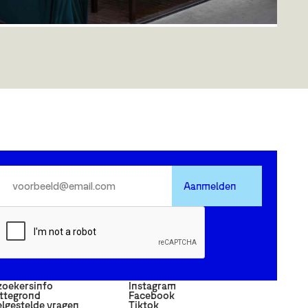
The Maker Market
Ontdek lokaal vakmanschap, unieke vondsten en
creatieve makers tijdens The Maker Market.
Aanmelden
zoekersinfo
Instagram
ttegrond
Facebook
lgestelde vragen
Tiktok