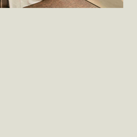
De Passage
Locatie
De Passage is de centrale, overdekte doorgang van De
Hallen Amsterdam. Een sfeervolle openbare ruimte waar
markten, exposities en culturele evenementen
samenkomen