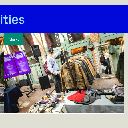
ities
Markt
One Day Market
De Passage
,
3 & 4 oktober 2026