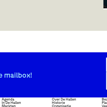
e mailbox!
Agenda
Over De Hallen
Be
In De Hallen
Historie
Pla
Markten
Organisatie
Vee