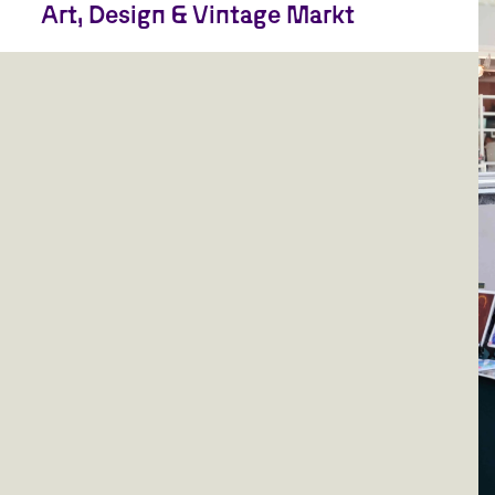
Art, Design & Vintage Markt
De deelnemers van de ‘Art, Design & Vintage Markt’ / An
Afternoon with the Collectors nemen hun mooiste
vondsten mee.