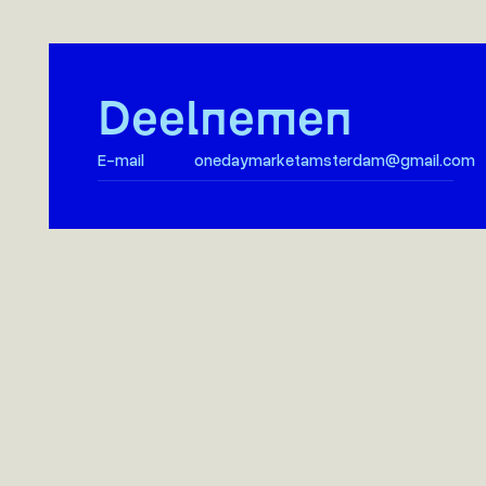
One Day Market Amsterdam is dé plek waar jonge
creatievelingen hun passie en hun ideeën laten groeien
Deelnemen
tot een eigen merk.
E-mail
onedaymarketamsterdam@gmail.com