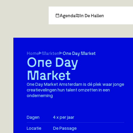
Agenda
In De Hallen
Home
Markten
One Day Market
One Day
Market
One Day Market Amsterdam is dé plek waar jonge
creatievelingen hun talent omzetten in een
onderneming
Dagen
4 x per jaar
Locatie
De Passage