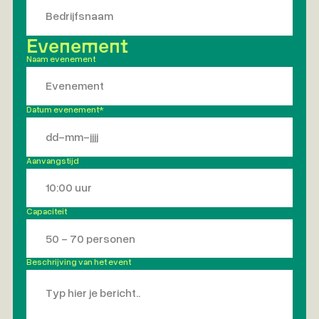
Evenement
Naam evenement
*
Datum evenement*
Aanvangstijd
*
Capaciteit
*
Beschrijving van het event
*