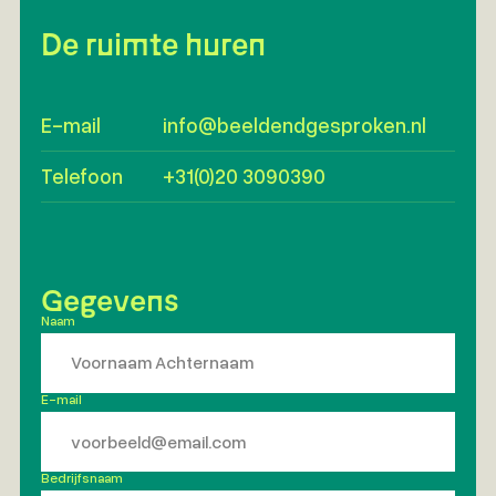
De ruimte huren
E-mail
info@beeldendgesproken.nl
Telefoon
+31(0)20 3090390
Gegevens
Naam
*
E-mail
*
Bedrijfsnaam