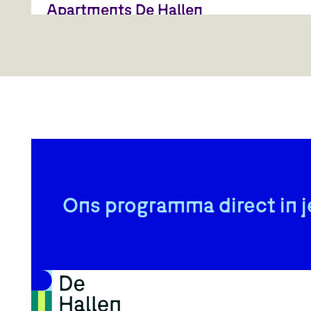
Apartments De Hallen
Overnachten in stijl, midden in Amsterdam. In
Apartments De Hallen slaap je in een monumentale loods
vol karakter, met zes luxe lofts waar historie en design
samenkomen.
Ons programma direct in j