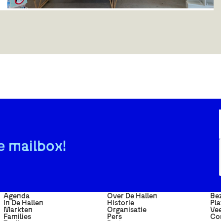
Beeldend Gesproken
In Galerie Beeldend Gesproken draait alles om kunst met
een verhaal. Hier exposeren professionele kunstenaars
met een psychische kwetsbaarheid. De galerie biedt een
verrassende collectie én een plek waar kunst, welzijn en
ontmoeting samenkomen.
e mailbox!
Agenda
Over De Hallen
Be
In De Hallen
Historie
Pla
Markten
Organisatie
Vee
Families
Pers
Co