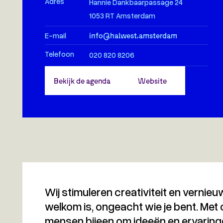
Adres
Hannie Dankbaarpassage 24
1053 RT Amsterdam
E-mail
info@halwest.amsterdam
Telefoon
020 820 8206
Bekijk de agenda
Website
Wij stimuleren creativiteit en vernieu
welkom is, ongeacht wie je bent. Met 
mensen bijeen om ideeën en ervaringen