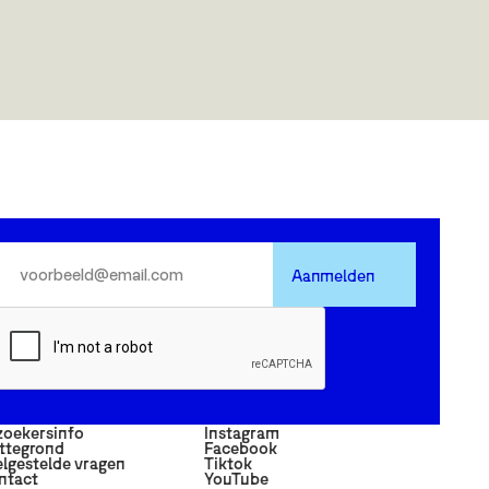
Bi
Op 
stu
Bib
zow
Aanmelden
zoekersinfo
Instagram
ttegrond
Facebook
lgestelde vragen
Tiktok
ntact
YouTube