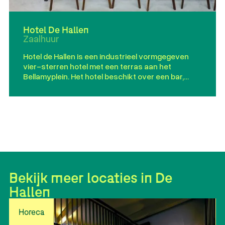
Hotel De Hallen
Zaalhuur
Hotel de Hallen is een industrieel vormgegeven
vier-sterren hotel met een terras aan het
Bellamyplein. Het hotel beschikt over een bar,
restaurant, lobby en een meeting room.
Bekijk meer locaties in De
Hallen
Horeca