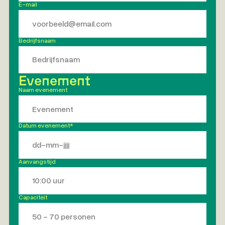
E-mail
*
Bedrijfsnaam
Evenement
Naam evenement
*
Datum evenement*
Aanvangstijd
*
Capaciteit
*