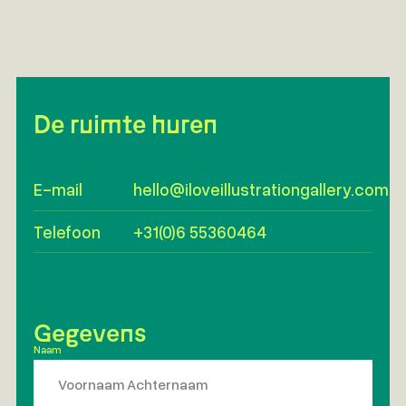
De ruimte huren
E-mail
hello@iloveillustrationgallery.com
Telefoon
+31(0)6 55360464
Gegevens
Naam
*