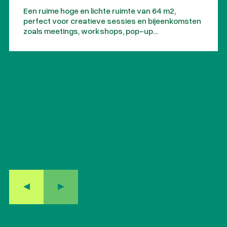
Een ruime hoge en lichte ruimte van 64 m2,
perfect voor creatieve sessies en bijeenkomsten
zoals meetings, workshops, pop-up
evenementen en presentaties. Kortom, voor
iedereen die op zoek is naar een inspirerende
locatie.