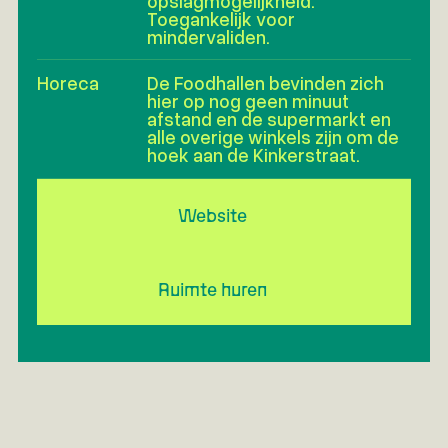
opslagmogelijkheid.
Toegankelijk voor
mindervaliden.
Horeca
De Foodhallen bevinden zich
hier op nog geen minuut
afstand en de supermarkt en
alle overige winkels zijn om de
hoek aan de Kinkerstraat.
Website
Ruimte huren