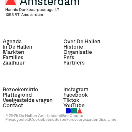
Hannie Dankbaarpassage 47
1053 RT, Amsterdam
Agenda
Over De Hallen
In De Hallen
Historie
Markten
Organisatie
Families
Pers
Zaalhuur
Partners
Bezoekersinfo
Instagram
Plattegrond
Facebook
Veelgestelde vragen
Tiktok
Contact
YouTube
© 2025 De Hallen Amsterdam
Web Credits
Privacybeleid
Cookiebeleid
Bezoekersvoorwaarden
Disclaimer