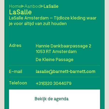
Home
Aanbod
LaSalle
LaSalle
LaSalle Amsterdam – Tijdloze kleding waar
je voor altijd van zult houden
Adres
Hannie Dankbaarpassage 2
1053 RT Amsterdam
De Kleine Passage
E-mail
lasalle@barnett-barnett.com
Telefoon
+31(0)20 3044079
Bekijk de agenda