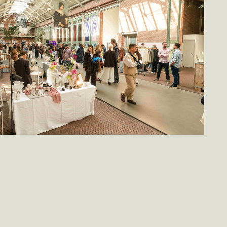
De Passage
Locatie
De Passage is the central, covered passageway of De
Hallen Amsterdam. An attractive public space where
markets, exhibitions and cultural events come together