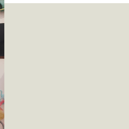
Deze week beleven Jan Klaassen en Katrijn weer de
gekste avonturen! Kom jij ook kijken naar de
poppenkastvoorstelling?