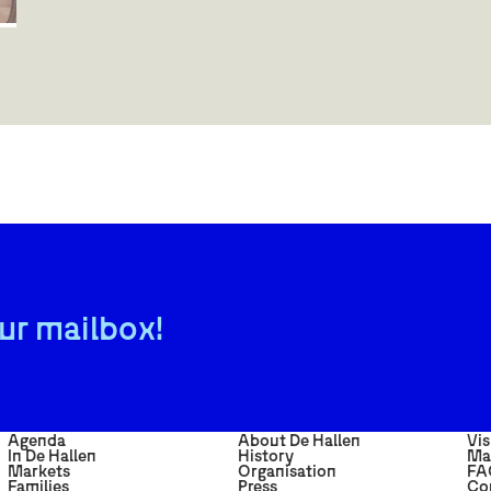
ur mailbox!
Agenda
About De Hallen
Vis
In De Hallen
History
Ma
Markets
Organisation
FA
Families
Press
Co