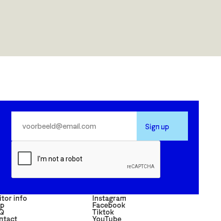
Sign up
itor info
Instagram
p
Facebook
Q
Tiktok
ntact
YouTube