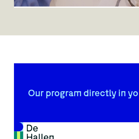
Wondere Woensdagen Workshops
5+ - Motherhood Amsterdam
De Passage
,
26 augustus
Tussen 13:00 en 15:30 uur verandert De Passage in een
plek vol fantasie, knutselplezier en avontuur. En het
mooiste: deelname is helemaal gratis! Leeftijd 5+
Our program directly in yo