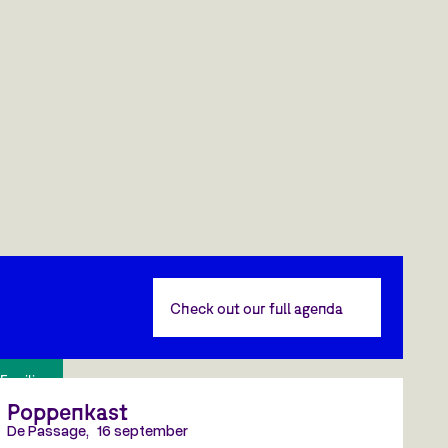
Check out our full agenda
Families
Poppenkast
De Passage
,
16 september