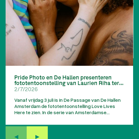
Pride Photo en De Hallen presenteren
fototentoonstelling van Laurien Riha ter
gelegenheid van 25 jaar gelijk
2/7/2026
huwelijksrecht
Vanaf vrijdag 3 juli is in De Passage van De Hallen
Amsterdam de fototentoonstelling Love Lives
Here te zien. In de serie van Amsterdamse
fotograaf Laurien Riha staan zeven queer koppels
centraal, met persoonlijke verhalen over liefde,
verbondenheid en familie. De tentoonstelling
markeert 25 jaar gelijk huwelijksrecht in