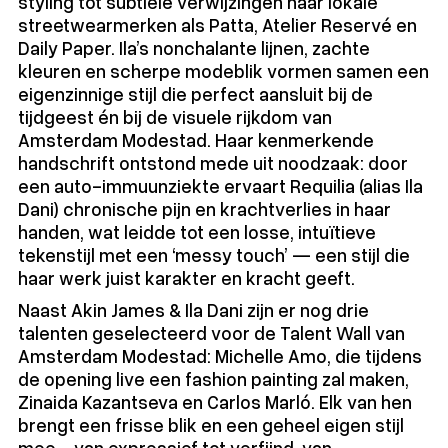
styling tot subtiele verwijzingen naar lokale
streetwearmerken als Patta, Atelier Reservé en
Daily Paper. Ila’s nonchalante lijnen, zachte
kleuren en scherpe modeblik vormen samen een
eigenzinnige stijl die perfect aansluit bij de
tijdgeest én bij de visuele rijkdom van
Amsterdam Modestad. Haar kenmerkende
handschrift ontstond mede uit noodzaak: door
een auto-immuunziekte ervaart Requilia (alias Ila
Dani) chronische pijn en krachtverlies in haar
handen, wat leidde tot een losse, intuïtieve
tekenstijl met een ‘messy touch’ — een stijl die
haar werk juist karakter en kracht geeft.
Naast Akin James & Ila Dani zijn er nog drie
talenten geselecteerd voor de Talent Wall van
Amsterdam Modestad: Michelle Amo, die tijdens
de opening live een fashion painting zal maken,
Zinaida Kazantseva en Carlos Marló. Elk van hen
brengt een frisse blik en een geheel eigen stijl