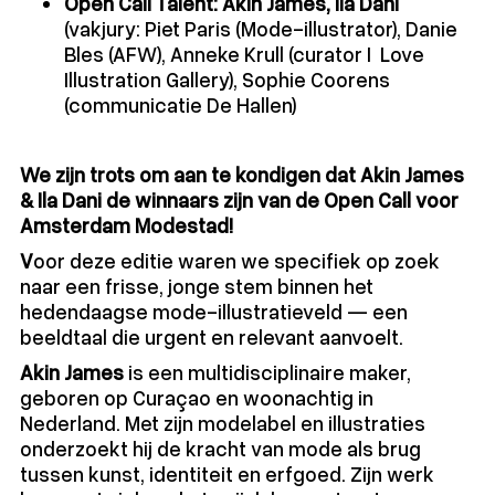
Open Call Talent: Akin James, Ila Dani
(vakjury: Piet Paris (Mode-illustrator), Danie
Bles (AFW), Anneke Krull (curator I Love
Illustration Gallery), Sophie Coorens
(communicatie De Hallen)
We zijn trots om aan te kondigen dat Akin James
& Ila Dani de winnaars zijn van de Open Call voor
Amsterdam Modestad!
V
oor deze editie waren we specifiek op zoek
naar een frisse, jonge stem binnen het
hedendaagse mode-illustratieveld — een
beeldtaal die urgent en relevant aanvoelt.
Akin James
is een multidisciplinaire maker,
geboren op Curaçao en woonachtig in
Nederland. Met zijn modelabel en illustraties
onderzoekt hij de kracht van mode als brug
tussen kunst, identiteit en erfgoed. Zijn werk