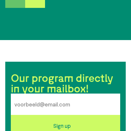
Nederland. In 2001 werd Nederland het eerste land
ter wereld waar koppels van hetzelfde geslacht
met elkaar konden trouwen.
Our program directly
in your mailbox!
Sign up